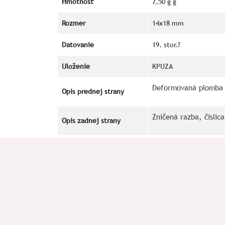
Hmotnosť
7,50 g g
Rozmer
14x18 mm
Datovanie
19. stor.?
Uloženie
KPUZA
Deformovaná plomba 
Opis prednej strany
Zničená razba, číslica
Opis zadnej strany
Kľúčové slová
DAMPFMÜHLE
CK
archeologický priesk
Okolnosti nálezu
Poznámka
Literatúra