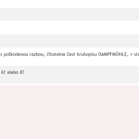
s poškodenou razbou, čitatelná časť kruhopisu DAMPFMÜHLE, v st
 6? alebo 8?
um polohy Predné hony