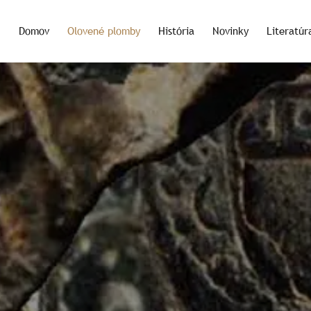
Domov
Olovené plomby
História
Novinky
Literatúr