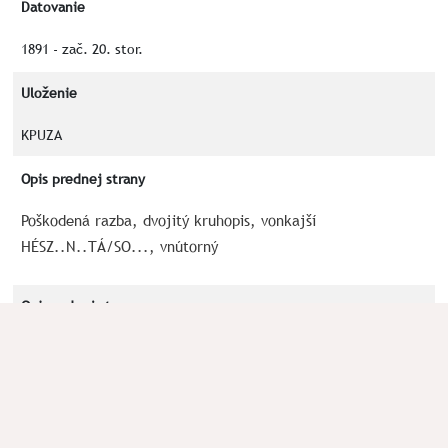
Datovanie
1891 - zač. 20. stor.
Uloženie
KPUZA
Opis prednej strany
Poškodená razba, dvojitý kruhopis, vonkajší
HÉSZ..N..TÁ/SO..., vnútorný
Opis zadnej strany
Číslica 4 v trojuholníku s tromi klasmi na jeho vrcholoch,
písmeno M a T po stranách trojuholníka
Kľúčové slová