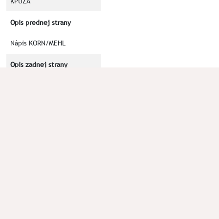
KPUZA
Opis prednej strany
Nápis KORN/MEHL
Opis zadnej strany
Rímska II
Kľúčové slová
KORN
MEHL
II
Okolnosti nálezu
Poznámka
Literatúra