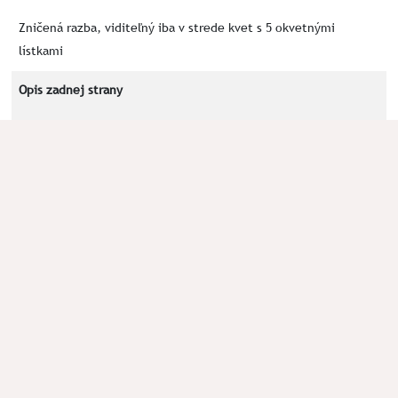
Zničená razba, viditeľný iba v strede kvet s 5 okvetnými
lístkami
Opis zadnej strany
Razba čiastočne zničená, číslica 3 v trojuholníku s tromi klasmi
na jeho vrcholoch, písmeno M a T po stranách trojuholníka
Kľúčové slová
klasy
MT
3
Okolnosti nálezu
Poznámka
Literatúra