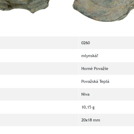
0260
mlynská?
Horné Považie
Považská Teplá
Niva
10,15 g
20x18 mm