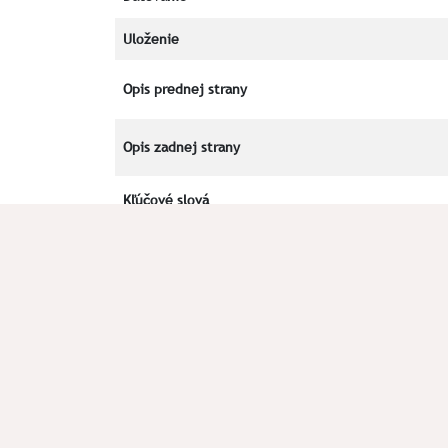
Uloženie
Opis prednej strany
Opis zadnej strany
Kľúčové slová
Okolnosti nálezu
Poznámka
Literatúra
V prípade chyby alebo doplnenia údajov plomby n