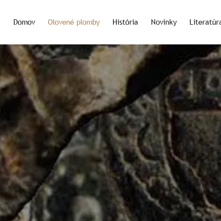
Domov
Olovené plomby
História
Novinky
Literatúr