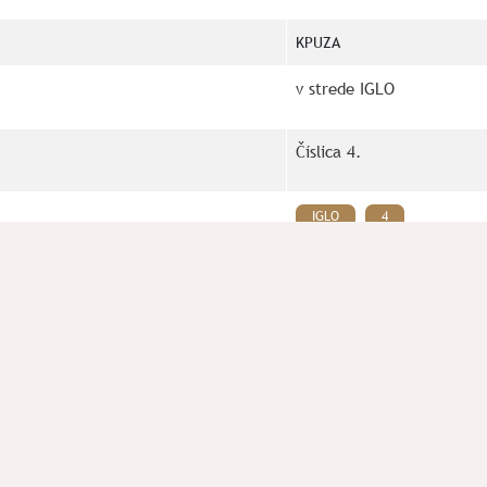
KPUZA
v strede IGLO
Číslica 4.
IGLO
4
ás prosím kontaktujte na mail:
spolok.septentrio@gmail.com