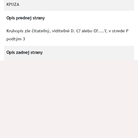
KPUZA
Opis prednej strany
Kruhopis zle čitateľný, viditeľné D. C? alebo O?....Y, v strede P
podtým 3
Opis zadnej strany
Rakúsko-Uhorská? orlica
Kľúčové slová
orlica
Okolnosti nálezu
Plomba odovzdaná nájdená M.Šidom
Poznámka