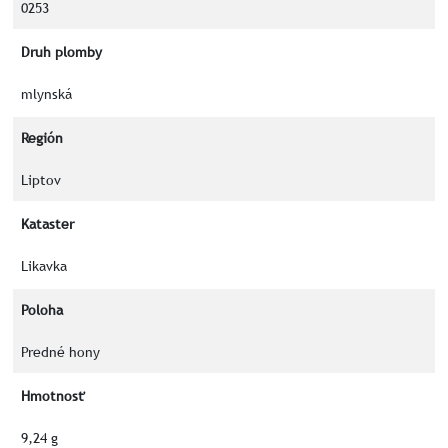
0253
Druh plomby
mlynská
Región
Liptov
Kataster
Likavka
Poloha
Predné hony
Hmotnosť
9,24 g