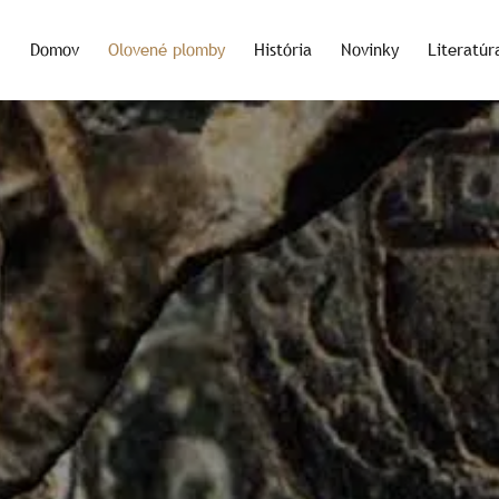
Domov
Olovené plomby
História
Novinky
Literatúr