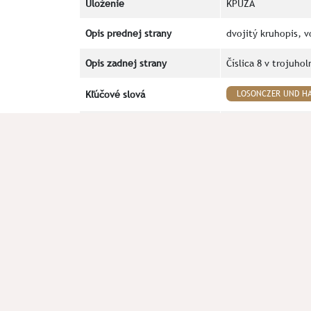
Uloženie
KPUZA
Opis prednej strany
dvojitý kruhopis,
Opis zadnej strany
Číslica 8 v trojuho
Kľúčové slová
LOSONCZER UND H
Okolnosti nálezu
archeologický pri
Poznámka
Literatúra
V prípade chyby alebo doplnenia údajov plomby n