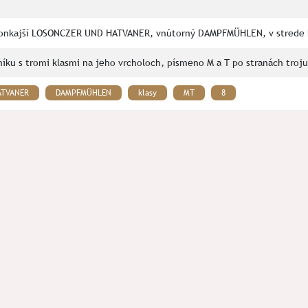
 vonkajší LOSONCZER UND HATVANER, vnútorný DAMPFMÜHLEN, v strede 
lníku s tromi klasmi na jeho vrcholoch, písmeno M a T po stranách troj
ATVANER
DAMPFMÜHLEN
klasy
MT
8
eskum polohy Predné hony
ás prosím kontaktujte na mail:
spolok.septentrio@gmail.com