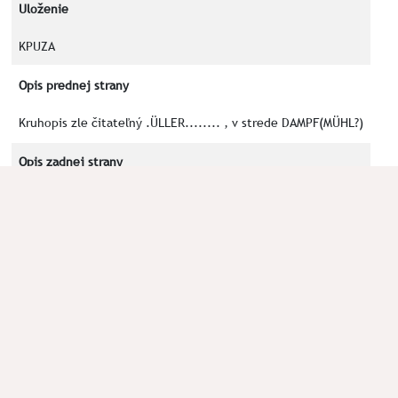
Uloženie
KPUZA
Opis prednej strany
Kruhopis zle čitateľný .ÜLLER........ , v strede DAMPF(MÜHL?)
Opis zadnej strany
Číslica 8
Kľúčové slová
Okolnosti nálezu
archeologický prieskum polohy Predné hony
Poznámka