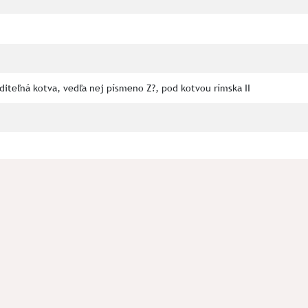
iditeľná kotva, vedľa nej písmeno Z?, pod kotvou rímska II
oločnosti AA AVALA, s.r.o. na výstavbe budúcej Univerzitnej nemocnic
56/5 a 7656/6 k.ú. Martin
gr. Andrejovi Žitňanovi za poskytnutie plômb pre spracovanie a ulož
ás prosím kontaktujte na mail:
spolok.septentrio@gmail.com