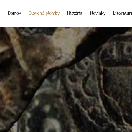
Domov
Olovené plomby
História
Novinky
Literatúr