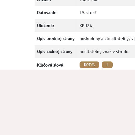
Datovanie
19. stor.?
Uloženie
KPUZA
Opis prednej strany
poškodený a zle čitateľný, v
Opis zadnej strany
nečitateľný znak v strede
Kľúčové slová
KOTVA
II
Z archeoogického výskumu sp
Okolnosti nálezu
7660/12, 7660/6, 7660/10, 76
Poznámka
Ďakujeme vedúcemu výskumu M
Literatúra
V prípade chyby alebo doplnenia údajov plomby n