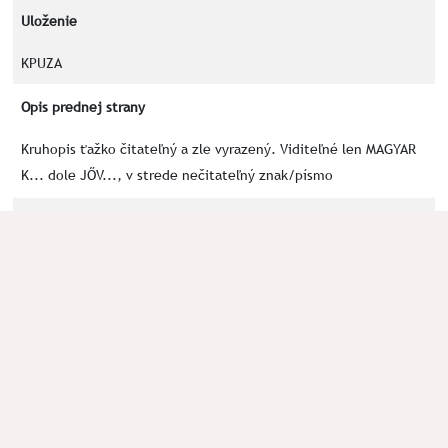
Uloženie
KPUZA
Opis prednej strany
Kruhopis ťažko čitateľný a zle vyrazený. Viditeľné len MAGYAR
K... dole JŐV..., v strede nečitateľný znak/písmo
Opis zadnej strany
Svätoštefánska koruna
Kľúčové slová
MAGYAR
uhorský erb
Okolnosti nálezu
Archeologický výskum KPÚ Žilina; VD 24/2022, GPS bod 66, 2019