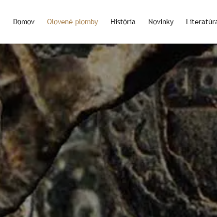
Domov
Olovené plomby
História
Novinky
Literatúr