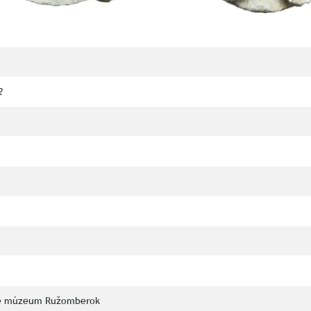
?
ké múzeum Ružomberok