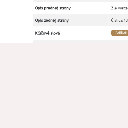
Opis prednej strany
Zle vyraz
Opis zadnej strany
Číslica 1
Kľúčové slová
PARKAN
Okolnosti nálezu
Odovzdan
Poznámka
Literatúra
Furman 20
V prípade chyby alebo doplnenia údajov plomby n