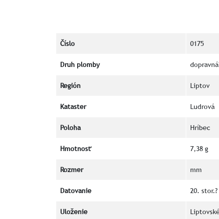
Číslo
0175
Druh plomby
dopravná
Región
Liptov
Kataster
Ludrová
Poloha
Hríbec
Hmotnosť
7,38 g
Rozmer
mm
Datovanie
20. stor.?
Uloženie
Liptovs