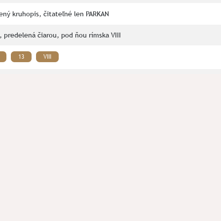
ený kruhopis, čitateľné len PARKAN
3, predelená čiarou, pod ňou rímska VIII
13
VIII
é nálezy od M. A., spracované vo VD 06/2015, plomba č. 11
20, Nové objavy v Žilinskom kraji I, s. 102-106
ás prosím kontaktujte na mail:
spolok.septentrio@gmail.com