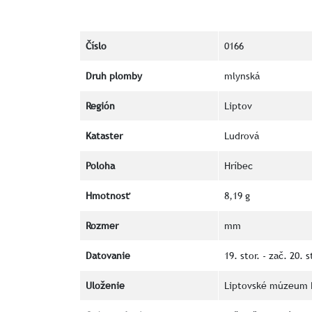
Číslo
0166
Druh plomby
mlynská
Región
Liptov
Kataster
Ludrová
Poloha
Hríbec
Hmotnosť
8,19 g
Rozmer
mm
Datovanie
19. stor. - zač. 20. s
Uloženie
Liptovské múzeum