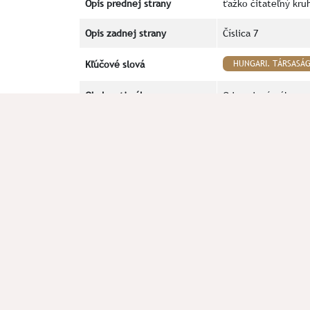
Opis prednej strany
ťažko čitateľný kr
Opis zadnej strany
Číslica 7
Kľúčové slová
HUNGARI. TÁRSASÁ
Okolnosti nálezu
Odovzdané nálezy o
Poznámka
Literatúra
Furman 2020, Nové o
V prípade chyby alebo doplnenia údajov plomby n