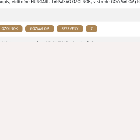
uhopis, viditeľné HUNGARI. TÁRSASÁG OZOLNOK, v strede GÖZ(MALOM) 
G OZOLNOK
GÖZMALOM
RESZVENY
7
d M. A., spracované vo VD 06/2015, plomba č. 2
bjavy v Žilinskom kraji I, s. 102-106
ás prosím kontaktujte na mail:
spolok.septentrio@gmail.com