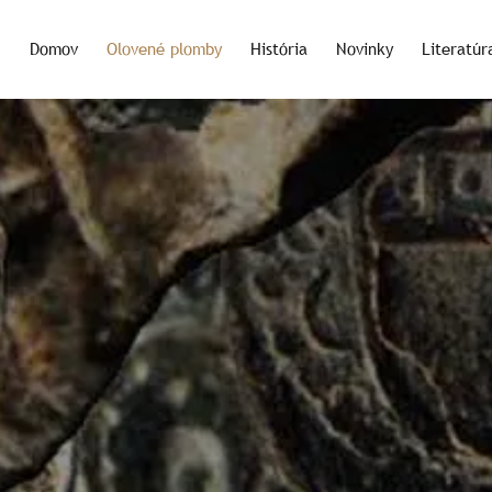
Domov
Olovené plomby
História
Novinky
Literatúr