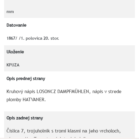
mm
Datovanie
1867/ /1. polovica 20. stor.
Uloženie
KPUZA
Opis prednej strany
Kruhový nápis LOSONCZ DAMPFMÜHLEN, nápis v strede
plomby HATVANER.
Opis zadnej strany
Číslica 7, trojuholník s tromi klasmi na jeho vrcholoch,
písmeno M a T po stranách trojuholníka