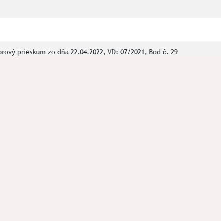
rový prieskum zo dňa 22.04.2022, VD: 07/2021, Bod č. 29
ás prosím kontaktujte na mail:
spolok.septentrio@gmail.com