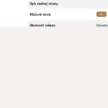
Opis zadnej strany
Kľúčové slová
G.
Okolnosti nálezu
Detekto
Poznámka
Literatúra
V prípade chyby alebo doplnenia údajov plomby n