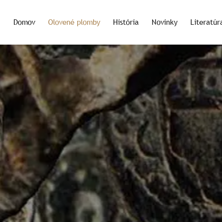
Domov
Olovené plomby
História
Novinky
Literatúr