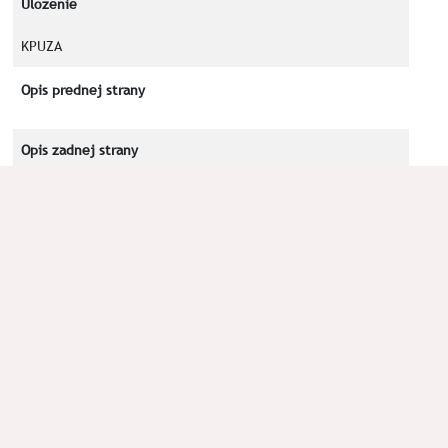
Uloženie
KPUZA
Opis prednej strany
Opis zadnej strany
Uhorský erb s korunou
Kľúčové slová
Okolnosti nálezu
Číslo spisu KPUZA-2021/1741/OPO (Bod 8, Robo, 07/04/2022)
Poznámka