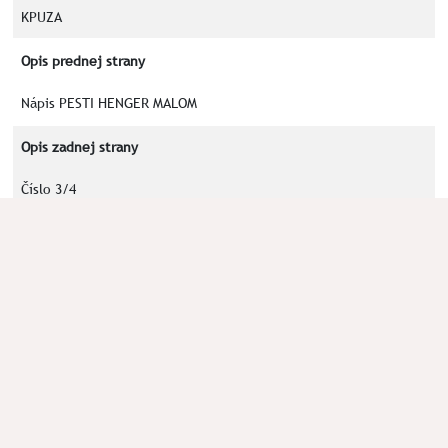
KPUZA
Opis prednej strany
Nápis PESTI HENGER MALOM
Opis zadnej strany
Číslo 3/4
Kľúčové slová
PESTI
HENGER
MALOM
Okolnosti nálezu
Číslo spisu KPUZA-2021/1741/OPO (Bod 2, 25/03/2022)
Poznámka