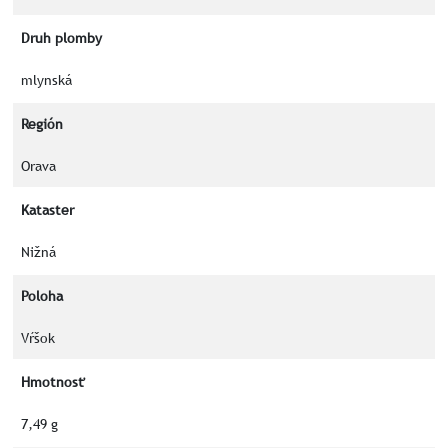
Druh plomby
mlynská
Región
Orava
Kataster
Nižná
Poloha
Vŕšok
Hmotnosť
7,49 g