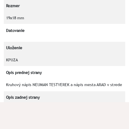
Rozmer
19x18 mm
Datovanie
Uloženie
KPUZA
Opis prednej strany
Kruhový nápis NEUMAN TESTVEREK a nápis mesta ARAD v strede
Opis zadnej strany
Číslo 4 a slová UJ a NEU v preklade z maďarčiny a nemčiny:
nový.