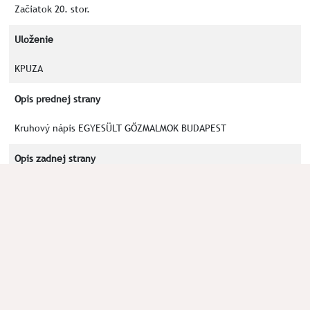
Začiatok 20. stor.
Uloženie
KPUZA
Opis prednej strany
Kruhový nápis EGYESÜLT GŐZMALMOK BUDAPEST
Opis zadnej strany
Číslo 8 a nápis TAKARMÁNY LISZT
Kľúčové slová
TAKARMÁNY
LISZT
EGYESÜLT
GŐZMALMOK
BUDAPEST
Okolnosti nálezu