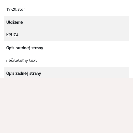
19-20.stor
Uloženie
KPUZA
Opis prednej strany
nečitateľný text
Opis zadnej strany
Číslica 7, trojuholník s tromi klasmi na jeho vrcholoch, písmeno
M a T po stranách trojuholníka
Kľúčové slová
7