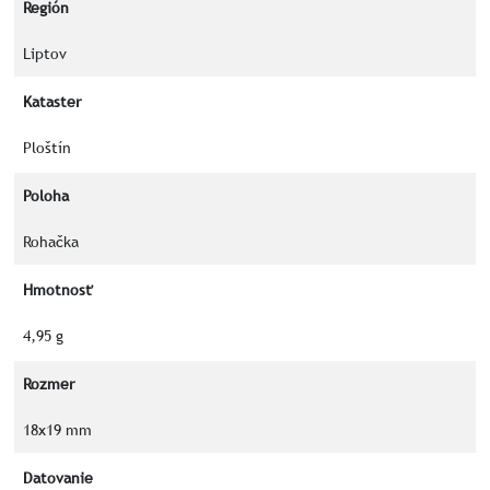
Región
Liptov
Kataster
Ploštín
Poloha
Rohačka
Hmotnosť
4,95 g
Rozmer
18x19 mm
Datovanie