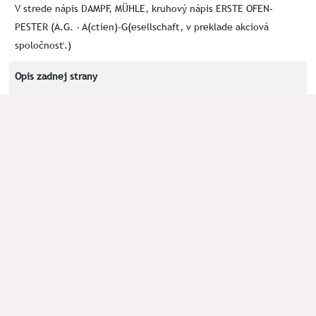
V strede nápis DAMPF, MÜHLE, kruhový nápis ERSTE OFEN-
PESTER (A.G. - A(ctien)-G(esellschaft, v preklade akciová
spoločnosť.)
Opis zadnej strany
Číslica 7, trojuholník s tromi klasmi na jeho vrcholoch, písmeno
M a T po stranách trojuholníka
Kľúčové slová
DAMPF
MÜHLE
ERSTE
OFEN
PESTER
A.G.
Okolnosti nálezu
archeologický výskum KPU Žilina pod Rohačkou; VD: 02/2018
Poznámka