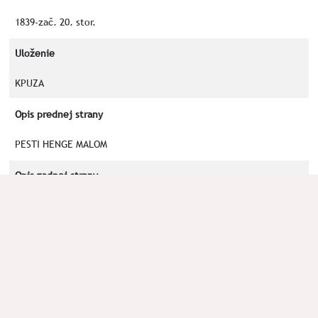
1839-zač. 20. stor.
Uloženie
KPUZA
Opis prednej strany
PESTI HENGE MALOM
Opis zadnej strany
Číslica 3, trojuholník s tromi klasmi na jeho vrcholoch, písmeno
M a T po stranách trojuholníka
Kľúčové slová
PEST
HENGE