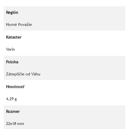
Región
Horné Považie
Kataster
Varín
Poloha
Zátepličie od Váhu
Hmotnosť
4,29 g
Rozmer
22x18 mm