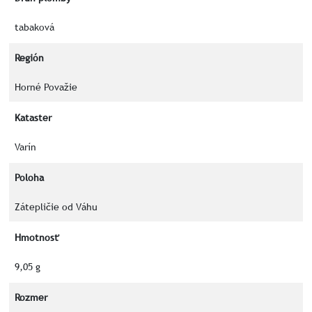
tabaková
Región
Horné Považie
Kataster
Varín
Poloha
Zátepličie od Váhu
Hmotnosť
9,05 g
Rozmer