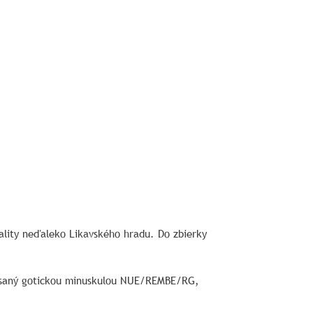
ality neďaleko Likavského hradu. Do zbierky
písaný gotickou minuskulou NUE/REMBE/RG,