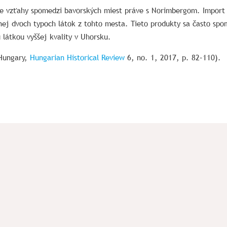
ie vzťahy spomedzi bavorských miest práve s Norimbergom. Import 
nej dvoch typoch látok z tohto mesta. Tieto produkty sa často spom
 látkou vyššej kvality v Uhorsku.
 Hungary,
Hungarian Historical Review
6, no. 1, 2017, p. 82–110).
vné menu
Užitočné odkazy