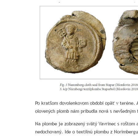
Po kratšom dovolenkovom období opäť v teréne. A
olovených plomb nám pribudla nová s nevšedným f
Na plombe je zobrazený svätý Vavrinec s roštom
nedochovaný. Ide o textilnú plombu z Norimbergu 