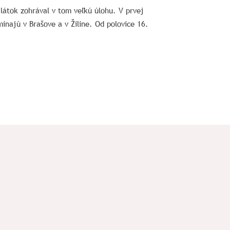
látok zohrával v tom veľkú úlohu. V prvej
ínajú v Brašove a v Žiline. Od polovice 16.
Sponzori a partneri