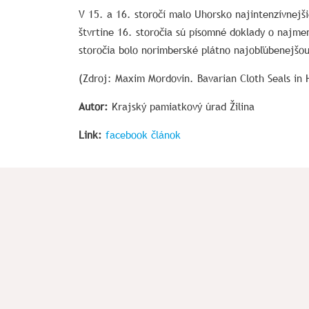
V 15. a 16. storočí malo Uhorsko najintenzívnejš
štvrtine 16. storočia sú písomné doklady o najme
storočia bolo norimberské plátno najobľúbenejšou
(Zdroj: Maxim Mordovin. Bavarian Cloth Seals in
Autor:
Krajský pamiatkový úrad Žilina
Link:
facebook článok
Spolok Septentrio o.z.
Hla