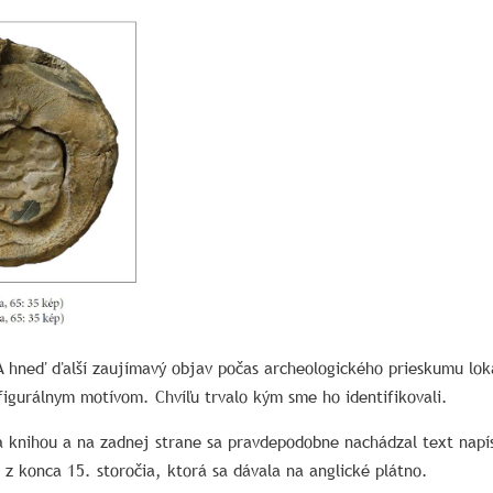
 hneď ďalší zaujímavý objav počas archeologického prieskumu lok
igurálnym motívom. Chvíľu trvalo kým sme ho identifikovali.
 a knihou a na zadnej strane sa pravdepodobne nachádzal text na
z konca 15. storočia, ktorá sa dávala na anglické plátno.