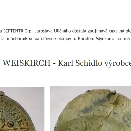
u SEPTENTRIO p. Jaroslava Uličného dostala zaujímavá textilná ol
jväčším odborníkom na olovené plomby p. Karolom Mlýnkom. Ten má 