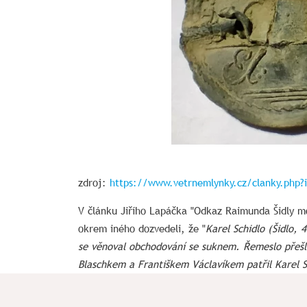
zdroj:
https://www.vetrnemlynky.cz/clanky.php?
V článku Jiřího Lapáčka "Odkaz Raimunda Šidly m
okrem iného dozvedeli, že "
Karel Schidlo (Šidlo,
se věnoval obchodování se suknem. Řemeslo přešlo 
Blaschkem a Františkem Václavíkem patřil Karel
sukna do Vídně.
" (Lapáček 2009, 190). Plomba z 
obec Hybe mala výnimočné postavenie.