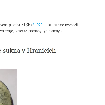
ovená plomba z Hýb (
č. 0204
), ktorú sme nevedeli
vo svojej zbierke podobný typ plomby s