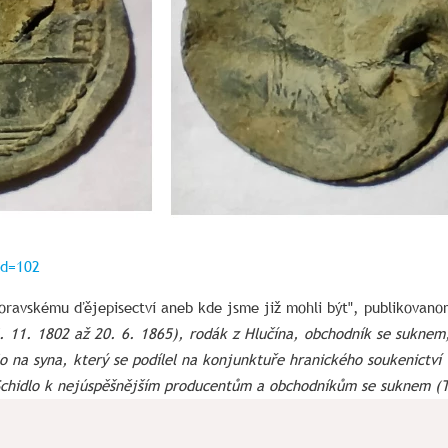
id=102
oravskému ďějepisectví aneb kde jsme již mohli být", publikovano
 4. 11. 1802 až 20. 6. 1865), rodák z Hlučína, obchodník se suknem
na syna, který se podílel na konjunktuře hranického soukenictví v 
 Schidlo k nejúspěšnějším producentům a obchodníkům se suknem (
Hýb je tak dokladom, že Šidlová firma neobchodovala len s Viedň