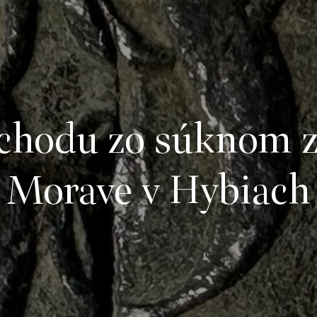
chodu zo súknom z
Morave v Hybiach