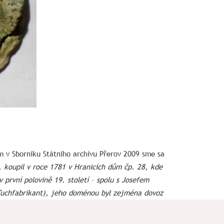
m v Sborníku Státniho archívu Přerov 2009 sme sa
, koupil v roce 1781 v Hranicích dům čp. 28, kde
první polovině 19. století – spolu s Josefem
Tuchfabrikant), jeho doménou byl zejména dovoz
ou, ale aj s vtedajším Horným Uhorskom, v ktorom